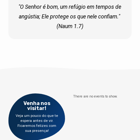
"O Senhor é bom, um refúgio em tempos de 
angústia; Ele protege os que nele confiam." 
(Naum 1.7)
There are no events to show.
Venha nos
visitar!
Veja um pouco do que te
espera antes de vir.
Ficaremos felizes com
sua presença!