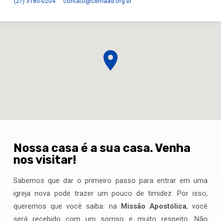
(27) 3180-0204
contato​@cemaad.org.br
Nossa casa é a sua casa. Venha
Congregação
nos visitar!
Nova
Sabemos que dar o primeiro passo para entrar em uma
Esperança
igreja nova pode trazer um pouco de timidez. Por isso,
queremos que você saiba: na
Missão Apostólica
, você
será recebido com um sorriso e muito respeito. Não