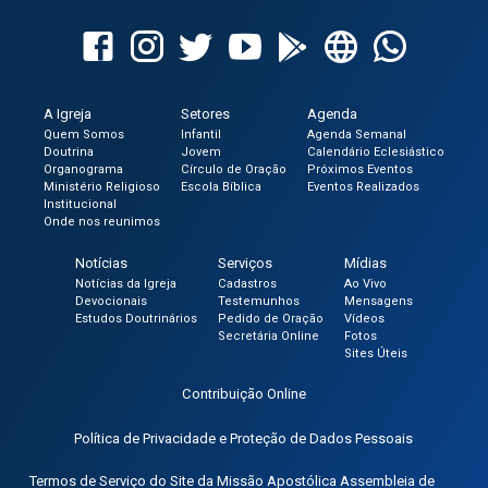
A Igreja
Setores
Agenda
Quem Somos
Infantil
Agenda Semanal
Doutrina
Jovem
Calendário Eclesiástico
Organograma
Círculo de Oração
Próximos Eventos
Ministério Religioso
Escola Bíblica
Eventos Realizados
Institucional
Onde nos reunimos
Notícias
Serviços
Mídias
Notícias da Igreja
Cadastros
Ao Vivo
Devocionais
Testemunhos
Mensagens
Estudos Doutrinários
Pedido de Oração
Vídeos
Secretária Online
Fotos
Sites Úteis
Contribuição Online
Política de Privacidade e Proteção de Dados Pessoais
Termos de Serviço do Site da Missão Apostólica Assembleia de