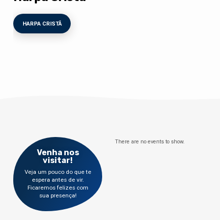
HARPA CRISTÃ
There are no events to show.
Venha nos
visitar!
Veja um pouco do que te
espera antes de vir.
Ficaremos felizes com
sua presença!