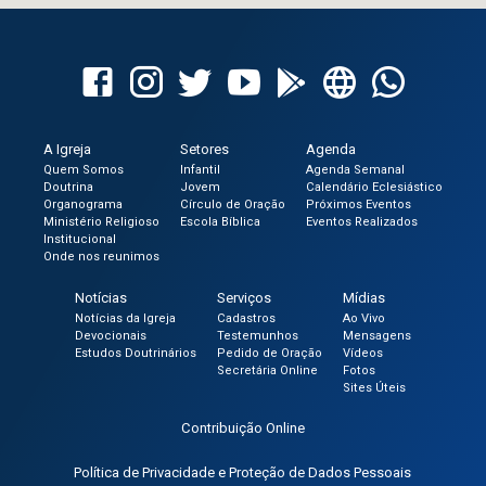
A Igreja
Setores
Agenda
Quem Somos
Infantil
Agenda Semanal
Doutrina
Jovem
Calendário Eclesiástico
Organograma
Círculo de Oração
Próximos Eventos
Ministério Religioso
Escola Bíblica
Eventos Realizados
Institucional
Onde nos reunimos
Notícias
Serviços
Mídias
Notícias da Igreja
Cadastros
Ao Vivo
Devocionais
Testemunhos
Mensagens
Estudos Doutrinários
Pedido de Oração
Vídeos
Secretária Online
Fotos
Sites Úteis
Contribuição Online
Política de Privacidade e Proteção de Dados Pessoais