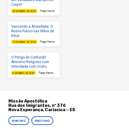
um Verdadeiro Membro do
Corpo?
Tiago Vieira
20 DE ABRIL DE 2026
Vencendo a Ansiedade: O
Nosso Futuro nas Mãos de
Deus
Tiago Vieira
13 DE ABRIL DE 2026
O Perigo de Confundir
Ativismo Religioso com
Intimidade com Cristo
Tiago Vieira
6 DE ABRIL DE 2026
Missão Apostólica
Rua dos Imigrantes, nº 376
Nova Esperança, Cariacica – ES
MORE INFO
DIRECTIONS