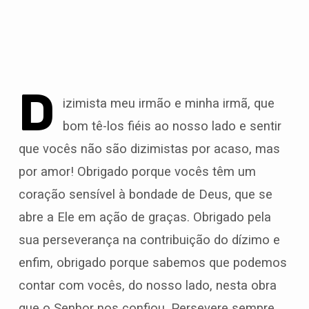
D
izimista meu irmão e minha irmã, que
Deus
bom tê-los fiéis ao nosso lado e sentir
te
abençoe
que vocês não são dizimistas por acaso, mas
por amor! Obrigado porque vocês têm um
coração sensível à bondade de Deus, que se
abre a Ele em ação de graças. Obrigado pela
sua perseverança na contribuição do dízimo e
enfim, obrigado porque sabemos que podemos
contar com vocês, do nosso lado, nesta obra
que o Senhor nos confiou. Persevere sempre…