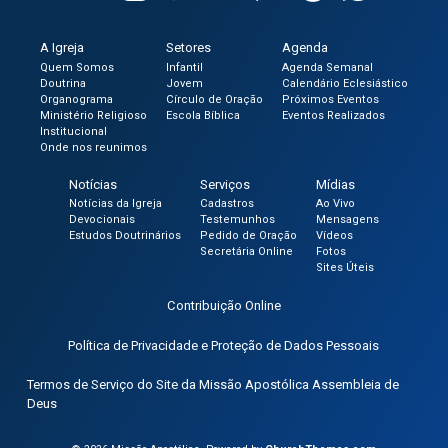
A Igreja
Setores
Agenda
Quem Somos
Infantil
Agenda Semanal
Doutrina
Jovem
Calendário Eclesiástico
Organograma
Círculo de Oração
Próximos Eventos
Ministério Religioso
Escola Bíblica
Eventos Realizados
Institucional
Onde nos reunimos
Notícias
Serviços
Mídias
Notícias da Igreja
Cadastros
Ao Vivo
Devocionais
Testemunhos
Mensagens
Estudos Doutrinários
Pedido de Oração
Vídeos
Secretária Online
Fotos
Sites Úteis
Contribuição Online
Política de Privacidade e Proteção de Dados Pessoais
Termos de Serviço do Site da Missão Apostólica Assembleia de
Deus