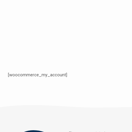
[woocommerce_my_account]
Minha
conta