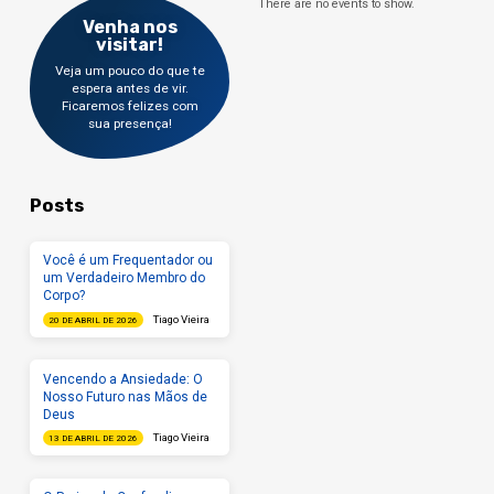
There are no events to show.
Venha nos
visitar!
Veja um pouco do que te
espera antes de vir.
Ficaremos felizes com
sua presença!
Posts
Você é um Frequentador ou
um Verdadeiro Membro do
Corpo?
Tiago Vieira
20 DE ABRIL DE 2026
Vencendo a Ansiedade: O
Nosso Futuro nas Mãos de
Deus
Tiago Vieira
13 DE ABRIL DE 2026