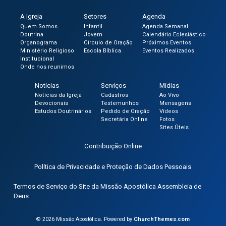
A Igreja
Setores
Agenda
Quem Somos
Infantil
Agenda Semanal
Doutrina
Jovem
Calendário Eclesiástico
Organograma
Círculo de Oração
Próximos Eventos
Ministério Religioso
Escola Bíblica
Eventos Realizados
Institucional
Onde nos reunimos
Notícias
Serviços
Mídias
Notícias da Igreja
Cadastros
Ao Vivo
Devocionais
Testemunhos
Mensagens
Estudos Doutrinários
Pedido de Oração
Vídeos
Secretária Online
Fotos
Sites Úteis
Contribuição Online
Política de Privacidade e Proteção de Dados Pessoais
Termos de Serviço do Site da Missão Apostólica Assembleia de
Deus
© 2026 Missão Apostólica. Powered by
ChurchThemes.com