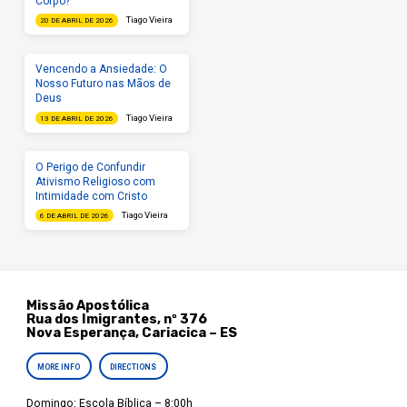
Corpo?
Tiago Vieira
20 DE ABRIL DE 2026
Vencendo a Ansiedade: O
Nosso Futuro nas Mãos de
Deus
Tiago Vieira
13 DE ABRIL DE 2026
O Perigo de Confundir
Ativismo Religioso com
Intimidade com Cristo
Tiago Vieira
6 DE ABRIL DE 2026
Missão Apostólica
Rua dos Imigrantes, nº 376
Nova Esperança, Cariacica – ES
MORE INFO
DIRECTIONS
Domingo: Escola Bíblica – 8:00h