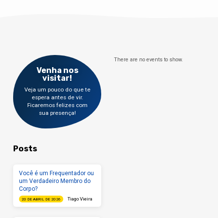
There are no events to show.
Venha nos
visitar!
Veja um pouco do que te
espera antes de vir.
Ficaremos felizes com
sua presença!
Posts
Você é um Frequentador ou
um Verdadeiro Membro do
Corpo?
Tiago Vieira
20 DE ABRIL DE 2026