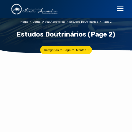
Home
Jornal A Voz Apostólica
Estudos Doutrinários
Page 2
Estudos Doutrinários
(Page 2)
Categorias
Tags
Months