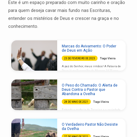
Este é um espaço preparado com muito carinho e oração
para quem deseja cavar mais fundo nas Escrituras,
entender os mistérios de Deus e crescer na graça e no
conhecimento.
Marcas do Avivamento: O Poder
de Deus em Ação
Tiago Vieira
23 DE FEVEREIRO DE 2023
A paz do Senhor, meus irmãos! A Palavra de
Deus lá no Evangelho de Marcos 16.20 nos
ensina uma verdade poderosa: “E eles, tendo
partido, pregaram por todas as partes,
cooperando com eles o Senhor e
O Peso do Chamado: O Alerta de
confirmando a palavra com os sinais que se
Deus Contra o Pastor que
seguiram”. Esse versículo nos mostra uma
Abandona a Ovelha
marca linda do avivamento espiritual:
quando a igreja prega, Deus confirma a Sua
Tiago Vieira
28 DE MAIO DE 2021
obra no nosso meio com sinais e
maravilhas! Mas, afinal, o que é o
Entenda a profecia de Zacarias e a seriedade
avivamento espiritual? De…
de prestar contas a Deus pelo rebanho. A
paz do Senhor, meus irmãos! Dando
continuidade ao nosso estudo sobre o
O Verdadeiro Pastor Não Desiste
ministério pastoral, precisamos olhar
da Ovelha
também para um alerta muito sério que a
Palavra de Deus nos traz. Lá no livro do
Tiago Vieira
27 DE MAIO DE 2021