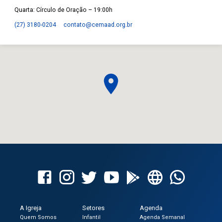
Quarta: Círculo de Oração – 19:00h
(27) 3180-0204
contato​@cemaad.org.br
A Igreja
Setores
Agenda
Quem Somos
Infantil
Agenda Semanal