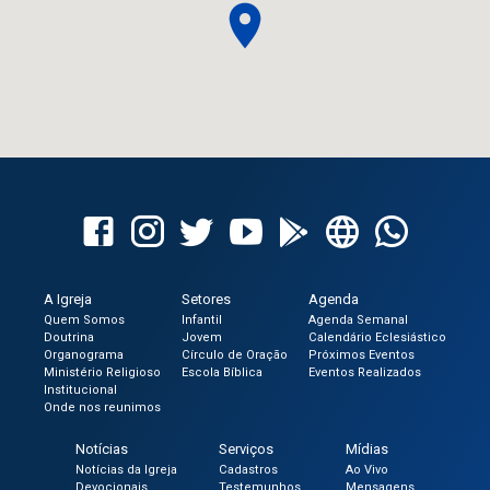
A Igreja
Setores
Agenda
Quem Somos
Infantil
Agenda Semanal
Doutrina
Jovem
Calendário Eclesiástico
Organograma
Círculo de Oração
Próximos Eventos
Ministério Religioso
Escola Bíblica
Eventos Realizados
Institucional
Onde nos reunimos
Notícias
Serviços
Mídias
Notícias da Igreja
Cadastros
Ao Vivo
Devocionais
Testemunhos
Mensagens