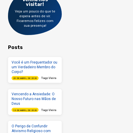
visitar!
Veja um pouco do que te
espera antes de vir.
Ficaremos felizes com
sua presença!
Posts
Você é um Frequentador ou
um Verdadeiro Membro do
Corpo?
Tiago Vieira
20 DE ABRIL DE 2026
Vencendo a Ansiedade: O
Nosso Futuro nas Mãos de
Deus
Tiago Vieira
13 DE ABRIL DE 2026
O Perigo de Confundir
Ativismo Religioso com