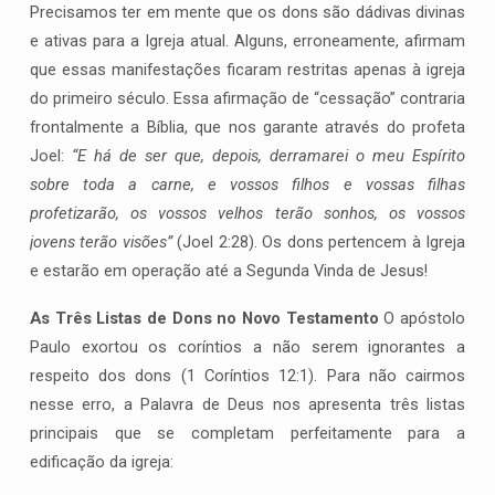
Precisamos ter em mente que os dons são dádivas divinas
dos
e ativas para a Igreja atual. Alguns, erroneamente, afirmam
dons
que essas manifestações ficaram restritas apenas à igreja
na
Igreja
do primeiro século. Essa afirmação de “cessação” contraria
de
frontalmente a Bíblia, que nos garante através do profeta
Cristo
Joel:
“E há de ser que, depois, derramarei o meu Espírito
sobre toda a carne, e vossos filhos e vossas filhas
profetizarão, os vossos velhos terão sonhos, os vossos
jovens terão visões”
(Joel 2:28). Os dons pertencem à Igreja
e estarão em operação até a Segunda Vinda de Jesus!
As Três Listas de Dons no Novo Testamento
O apóstolo
Paulo exortou os coríntios a não serem ignorantes a
respeito dos dons (1 Coríntios 12:1). Para não cairmos
nesse erro, a Palavra de Deus nos apresenta três listas
principais que se completam perfeitamente para a
edificação da igreja: