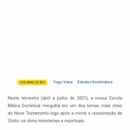
Tiago Vieira
Estudos Doutrinários
2 DE ABRIL DE 2021
Serviço,
Espírito
Neste trimestre (abril a junho de 2021), a nossa Escola
e
Bíblica Dominical mergulha em um dos temas mais vitais
Ministério:
do Novo Testamento logo após a morte e ressurreição de
Entendendo
o
Cristo: os dons ministeriais e espirituais.
propósito