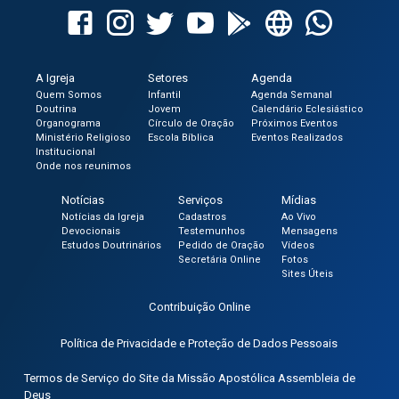
A Igreja
Setores
Agenda
Quem Somos
Infantil
Agenda Semanal
Doutrina
Jovem
Calendário Eclesiástico
Organograma
Círculo de Oração
Próximos Eventos
Ministério Religioso
Escola Bíblica
Eventos Realizados
Institucional
Onde nos reunimos
Notícias
Serviços
Mídias
Notícias da Igreja
Cadastros
Ao Vivo
Devocionais
Testemunhos
Mensagens
Estudos Doutrinários
Pedido de Oração
Vídeos
Secretária Online
Fotos
Sites Úteis
Contribuição Online
Política de Privacidade e Proteção de Dados Pessoais
Termos de Serviço do Site da Missão Apostólica Assembleia de
Deus