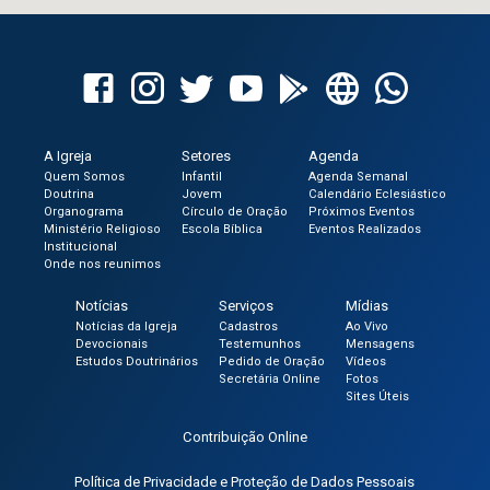
A Igreja
Setores
Agenda
Quem Somos
Infantil
Agenda Semanal
Doutrina
Jovem
Calendário Eclesiástico
Organograma
Círculo de Oração
Próximos Eventos
Ministério Religioso
Escola Bíblica
Eventos Realizados
Institucional
Onde nos reunimos
Notícias
Serviços
Mídias
Notícias da Igreja
Cadastros
Ao Vivo
Devocionais
Testemunhos
Mensagens
Estudos Doutrinários
Pedido de Oração
Vídeos
Secretária Online
Fotos
Sites Úteis
Contribuição Online
Política de Privacidade e Proteção de Dados Pessoais