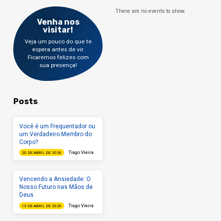
There are no events to show.
Venha nos
visitar!
Veja um pouco do que te
espera antes de vir.
Ficaremos felizes com
sua presença!
Posts
Você é um Frequentador ou
um Verdadeiro Membro do
Corpo?
Tiago Vieira
20 DE ABRIL DE 2026
Vencendo a Ansiedade: O
Nosso Futuro nas Mãos de
Deus
Tiago Vieira
13 DE ABRIL DE 2026