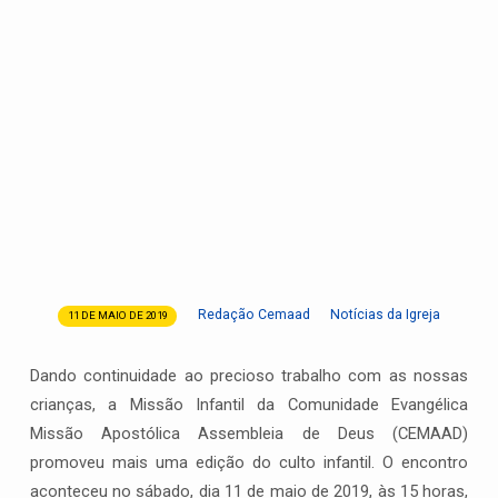
Redação Cemaad
Notícias da Igreja
11 DE MAIO DE 2019
Tarde
de
Dando continuidade ao precioso trabalho com as nossas
Adoração:
crianças, a Missão Infantil da Comunidade Evangélica
Crianças
Missão Apostólica Assembleia de Deus (CEMAAD)
do
Departamento
promoveu mais uma edição do culto infantil. O encontro
Infantil
aconteceu no sábado, dia 11 de maio de 2019, às 15 horas,