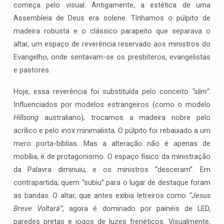
começa pelo visual. Antigamente, a estética de uma
Assembleia de Deus era solene. Tínhamos o púlpito de
madeira robusta e o clássico parapeito que separava o
altar, um espaço de reverência reservado aos ministros do
Evangelho, onde sentavam-se os presbíteros, evangelistas
e pastores.
Hoje, essa reverência foi substituída pelo conceito
“slim”
.
Influenciados por modelos estrangeiros (como o modelo
Hillsong
australiano), trocamos a madeira nobre pelo
acrílico e pelo inox minimalista. O púlpito foi rebaixado a um
mero porta-bíblias. Mas a alteração não é apenas de
mobília; é de protagonismo. O espaço físico da ministração
da Palavra diminuiu, e os ministros “desceram”. Em
contrapartida, quem “subiu” para o lugar de destaque foram
as bandas. O altar, que antes exibia letreiros como
“Jesus
Breve Voltará”
, agora é dominado por painéis de LED,
paredes pretas e jogos de luzes frenéticos. Visualmente,