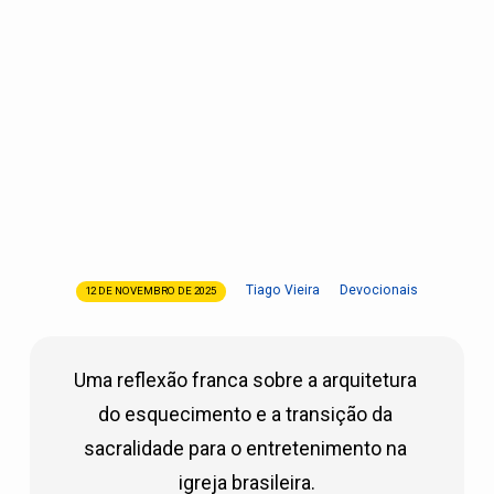
Tiago Vieira
Devocionais
12 DE NOVEMBRO DE 2025
O
Fim
da
Uma reflexão franca sobre a arquitetura 
Identidade:
Como
do esquecimento e a transição da 
a
sacralidade para o entretenimento na 
Igreja
igreja brasileira.