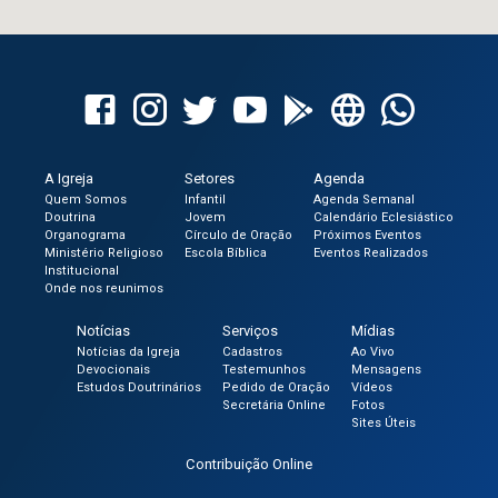
A Igreja
Setores
Agenda
Quem Somos
Infantil
Agenda Semanal
Doutrina
Jovem
Calendário Eclesiástico
Organograma
Círculo de Oração
Próximos Eventos
Ministério Religioso
Escola Bíblica
Eventos Realizados
Institucional
Onde nos reunimos
Notícias
Serviços
Mídias
Notícias da Igreja
Cadastros
Ao Vivo
Devocionais
Testemunhos
Mensagens
Estudos Doutrinários
Pedido de Oração
Vídeos
Secretária Online
Fotos
Sites Úteis
Contribuição Online