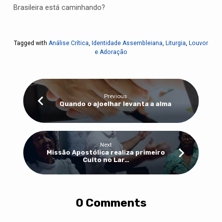
Brasileira está caminhando?
Tagged with
Análise Crítica
,
Identidade Assembleiana
,
Liturgia
,
Louvor
e Adoração
Previous
Quando o ajoelhar levanta a alma
Next
Missão Apostólica realiza primeiro
Culto no Lar…
0 Comments