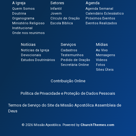
A Igreja
Setores
Agenda
Quem Somos
Infantil
Agenda Semanal
Doutrina
Jovem
Calendário Eclesiástico
Organograma
Círculo de Oração
Próximos Eventos
Ministério Religioso
Escola Bíblica
Eventos Realizados
Institucional
Onde nos reunimos
Notícias
Serviços
Mídias
Notícias da Igreja
Cadastros
Ao Vivo
Devocionais
Testemunhos
Mensagens
Estudos Doutrinários
Pedido de Oração
Vídeos
Secretária Online
Fotos
Sites Úteis
Contribuição Online
Política de Privacidade e Proteção de Dados Pessoais
Termos de Serviço do Site da Missão Apostólica Assembleia de
Deus
© 2026 Missão Apostólica. Powered by
ChurchThemes.com