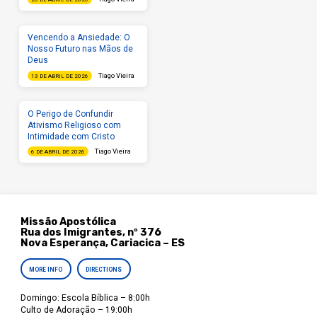
Vencendo a Ansiedade: O
Nosso Futuro nas Mãos de
Deus
Tiago Vieira
13 DE ABRIL DE 2026
O Perigo de Confundir
Ativismo Religioso com
Intimidade com Cristo
Tiago Vieira
6 DE ABRIL DE 2026
Missão Apostólica
Rua dos Imigrantes, nº 376
Nova Esperança, Cariacica – ES
MORE INFO
DIRECTIONS
Domingo: Escola Bíblica – 8:00h
Culto de Adoração – 19:00h