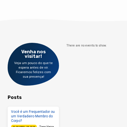
There are no events to show.
Venha nos
visitar!
Veja um pouco do que te
espera antes de vir.
Ficaremos felizes com
sua presença!
Posts
Você é um Frequentador ou
um Verdadeiro Membro do
Corpo?
Tiago Vieira
20 DE ABRIL DE 2026