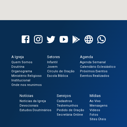
A Igreja
Setores
Agenda
Quem Somos
Infantil
Agenda Semanal
Doutrina
Jovem
Calendário Eclesiástico
Organograma
Círculo de Oração
Próximos Eventos
Ministério Religioso
Escola Bíblica
Eventos Realizados
Institucional
Onde nos reunimos
Notícias
Serviços
Mídias
Notícias da Igreja
Cadastros
Ao Vivo
Devocionais
Testemunhos
Mensagens
Estudos Doutrinários
Pedido de Oração
Vídeos
Secretária Online
Fotos
Sites Úteis