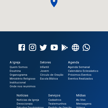
A Igreja
Setores
Agenda
Quem Somos
Infantil
Agenda Semanal
Doutrina
Jovem
Calendário Eclesiástico
Organograma
Círculo de Oração
Próximos Eventos
Ministério Religioso
Escola Bíblica
Eventos Realizados
Institucional
Onde nos reunimos
Notícias
Serviços
Mídias
Notícias da Igreja
Cadastros
Ao Vivo
Devocionais
Testemunhos
Mensagens
Estudos Doutrinários
Pedido de Oração
Vídeos