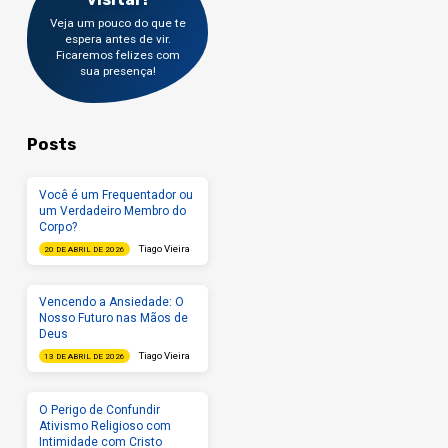
Veja um pouco do que te
espera antes de vir.
Ficaremos felizes com
sua presença!
Posts
Você é um Frequentador ou
um Verdadeiro Membro do
Corpo?
Tiago Vieira
20 DE ABRIL DE 2026
Vencendo a Ansiedade: O
Nosso Futuro nas Mãos de
Deus
Tiago Vieira
13 DE ABRIL DE 2026
O Perigo de Confundir
Ativismo Religioso com
Intimidade com Cristo