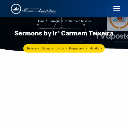
Home
Sermons
Irª Carmem Teixeira
Sermons by Irª Carmem Teixeira
Tópicos
Séries
Livros
Pregadores
Months