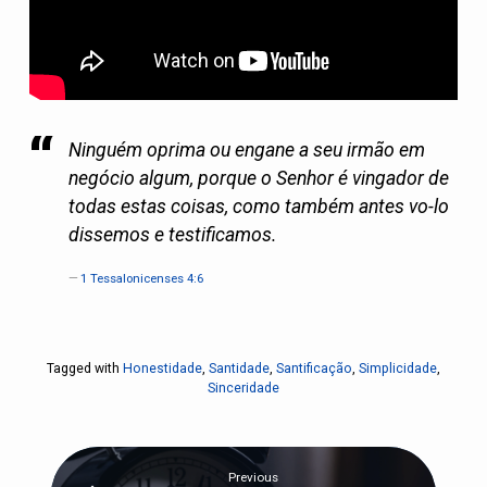
Ninguém oprima ou engane a seu irmão em
negócio algum, porque o Senhor é vingador de
todas estas coisas, como também antes vo-lo
dissemos e testificamos.
1 Tessalonicenses 4:6
Tagged with
Honestidade
,
Santidade
,
Santificação
,
Simplicidade
,
Sinceridade
Previous