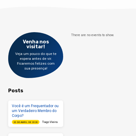
There are no events to show.
Venha nos
visitar!
Veja um pouco do que te
espera antes de vir.
Ficaremos felizes com
sua presença!
Posts
Você é um Frequentador ou
um Verdadeiro Membro do
Corpo?
Tiago Vieira
20 DE ABRIL DE 2026