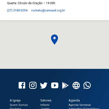
Quarta: Círculo de Oração – 19:00h
(27) 3180-0204
contato​@cemaad.org.br
A Igreja
Setores
Agenda
Quem Somos
Infantil
Agenda Semanal
Doutrina
Jovem
Calendário Eclesiástico