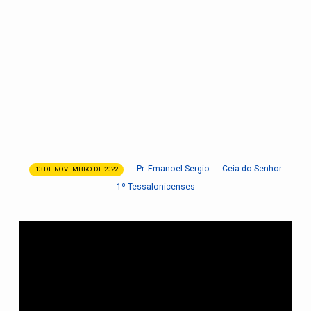
Pr. Emanoel Sergio
Ceia do Senhor
13 DE NOVEMBRO DE 2022
Conselhos
1º Tessalonicenses
para
a
santificação
da
Igreja