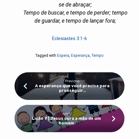
se de abraçar;
Tempo de buscar, e tempo de perder; tempo
de guardar, e tempo de lançar fora;
Eclesiastes 3:1-6
Tagged with
Espera
,
Esperança
,
Tempo
Previous
A esperança que você precisa para
prosseguir…
Next
Lição 7 | Jesus cura a mão de um
homem