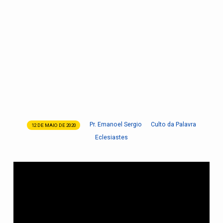
Pr. Emanoel Sergio
Culto da Palavra
12 DE MAIO DE 2020
Há
Eclesiastes
um
tempo
determinado