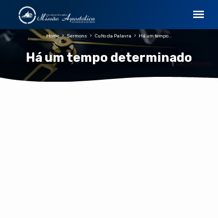
Home
Sermons
Culto da Palavra
Há um tempo…
Há um tempo determinado