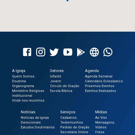
A Igreja
Setores
Agenda
Quem Somos
Infantil
Agenda Semanal
Doutrina
Jovem
Calendário Eclesiástico
Organograma
Círculo de Oração
Próximos Eventos
Ministério Religioso
Escola Bíblica
Eventos Realizados
Institucional
Onde nos reunimos
Notícias
Serviços
Mídias
Notícias da Igreja
Cadastros
Ao Vivo
Devocionais
Testemunhos
Mensagens
Estudos Doutrinários
Pedido de Oração
Vídeos
Secretária Online
Fotos