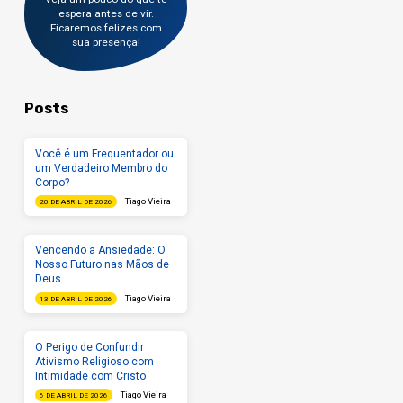
espera antes de vir.
Ficaremos felizes com
sua presença!
Posts
Você é um Frequentador ou
um Verdadeiro Membro do
Corpo?
Tiago Vieira
20 DE ABRIL DE 2026
Vencendo a Ansiedade: O
Nosso Futuro nas Mãos de
Deus
Tiago Vieira
13 DE ABRIL DE 2026
O Perigo de Confundir
Ativismo Religioso com
Intimidade com Cristo
Tiago Vieira
6 DE ABRIL DE 2026