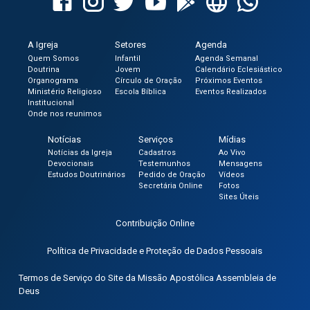
A Igreja
Setores
Agenda
Quem Somos
Infantil
Agenda Semanal
Doutrina
Jovem
Calendário Eclesiástico
Organograma
Círculo de Oração
Próximos Eventos
Ministério Religioso
Escola Bíblica
Eventos Realizados
Institucional
Onde nos reunimos
Notícias
Serviços
Mídias
Notícias da Igreja
Cadastros
Ao Vivo
Devocionais
Testemunhos
Mensagens
Estudos Doutrinários
Pedido de Oração
Vídeos
Secretária Online
Fotos
Sites Úteis
Contribuição Online
Política de Privacidade e Proteção de Dados Pessoais
Termos de Serviço do Site da Missão Apostólica Assembleia de
Deus