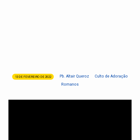
Pb. Altair Queroz
Culto de Adoração
13 DE FEVEREIRO DE 2022
Jesus
Romanos
é
a
nossa
esperança