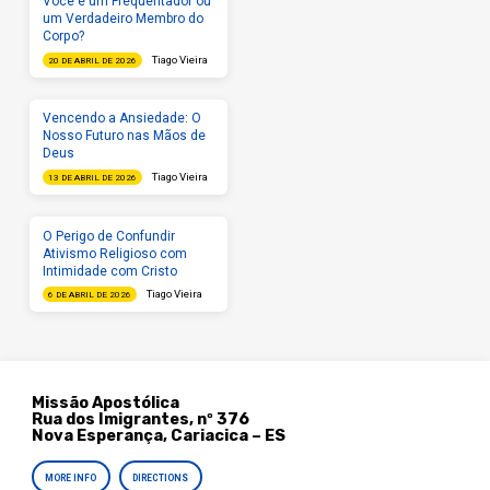
Você é um Frequentador ou
um Verdadeiro Membro do
Corpo?
Tiago Vieira
20 DE ABRIL DE 2026
Vencendo a Ansiedade: O
Nosso Futuro nas Mãos de
Deus
Tiago Vieira
13 DE ABRIL DE 2026
O Perigo de Confundir
Ativismo Religioso com
Intimidade com Cristo
Tiago Vieira
6 DE ABRIL DE 2026
Missão Apostólica
Rua dos Imigrantes, nº 376
Nova Esperança, Cariacica – ES
MORE INFO
DIRECTIONS