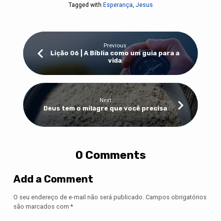
Tagged with
Esperança
,
Jesus
Previous
Lição 06 | A Bíblia como um guia para a
vida
Next
Deus tem o milagre que você precisa
0 Comments
Add a Comment
O seu endereço de e-mail não será publicado.
Campos obrigatórios
são marcados com
*