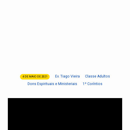
Ev. Tiago Vieira
Classe Adultos
4 DE MAIO DE 2021
Lição
Dons Espirituais e Ministeriais
1º Coríntios
02
|
O
propósito
dos
Dons