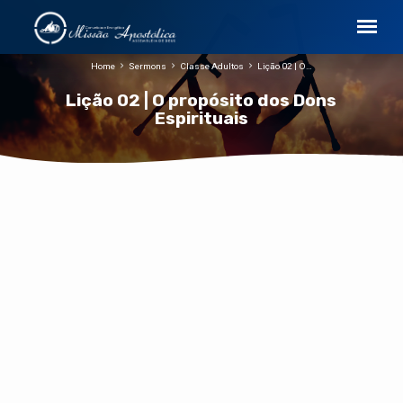
Home
Sermons
Classe Adultos
Lição 02 | O…
Lição 02 | O propósito dos Dons
Espirituais