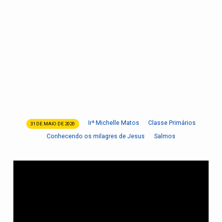
Irª Michelle Matos
Classe Primários
31 DE MAIO DE 2020
Lição
Conhecendo os milagres de Jesus
Salmos
9
|
Jesus
cura
dez
leprosos