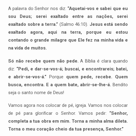
A palavra do Senhor nos diz:
“Aquetai-vos e sabei que eu
sou Deus; serei exaltado entre as nações, serei
exaltado sobre a terra.”
(Salmo 46:10).
Jesus está sendo
exaltado agora, aqui na terra, porque eu estou
contando o grande milagre que Ele fez na minha vida e
na vida de muitos.
Só não recebe quem não pede.
A Bíblia é clara quando
diz:
“Pedi, e dar-se-vos-á; buscai, e encontrareis; batei,
e abrir-se-vos-á.”
Porque
quem pede, recebe. Quem
busca, encontra. E a quem bate, abrir-se-lhe-á.
Bendito
seja o santo nome de Deus!
Vamos agora nos colocar de pé, igreja. Vamos nos colocar
de pé para glorificar o Senhor. Vamos pedir:
“Senhor,
completa a tua obra em mim. Torna a minha alma dileta.
Torna o meu coração cheio da tua presença, Senhor.”