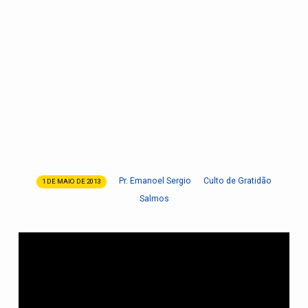
Pr. Emanoel Sergio
Culto de Gratidão
1 DE MAIO DE 2013
O
Salmos
Poder
da
Fé:
Arrependei-
vos
e