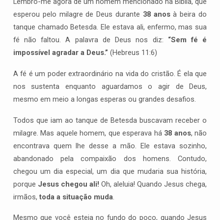
Lembro-me agora de um homem mencionado na Bíblia, que
esperou pelo milagre de Deus durante
38 anos
à beira do
tanque chamado Betesda. Ele estava ali, enfermo, mas sua
fé não faltou. A palavra de Deus nos diz:
“Sem fé é
impossível agradar a Deus.”
(Hebreus 11:6)
A fé é um poder extraordinário na vida do cristão. É ela que
nos sustenta enquanto aguardamos o agir de Deus,
mesmo em meio a longas esperas ou grandes desafios.
Todos que iam ao tanque de Betesda buscavam receber o
milagre. Mas aquele homem, que esperava há
38 anos
, não
encontrava quem lhe desse a mão. Ele estava sozinho,
abandonado pela compaixão dos homens. Contudo,
chegou um dia especial, um dia que mudaria sua história,
porque
Jesus chegou ali!
Oh, aleluia! Quando Jesus chega,
irmãos,
toda a situação muda
.
Mesmo que você esteja no fundo do poço, quando Jesus