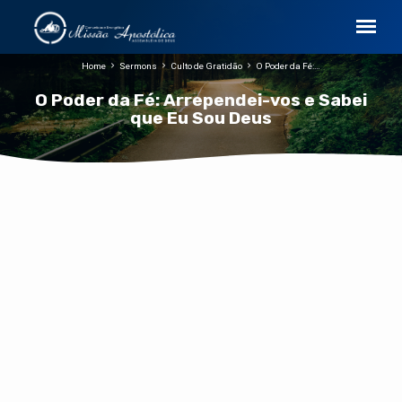
Home
Sermons
Culto de Gratidão
O Poder da Fé:…
O Poder da Fé: Arrependei-vos e Sabei
que Eu Sou Deus