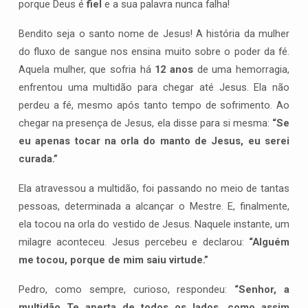
porque Deus é
fiel
e a sua palavra nunca falha!
Bendito seja o santo nome de Jesus! A história da mulher
do fluxo de sangue nos ensina muito sobre o poder da fé.
Aquela mulher, que sofria há
12 anos
de uma hemorragia,
enfrentou uma multidão para chegar até Jesus. Ela não
perdeu a fé, mesmo após tanto tempo de sofrimento. Ao
chegar na presença de Jesus, ela disse para si mesma:
“Se
eu apenas tocar na orla do manto de Jesus, eu serei
curada.”
Ela atravessou a multidão, foi passando no meio de tantas
pessoas, determinada a alcançar o Mestre. E, finalmente,
ela tocou na orla do vestido de Jesus. Naquele instante, um
milagre aconteceu. Jesus percebeu e declarou:
“Alguém
me tocou, porque de mim saiu virtude.”
Pedro, como sempre, curioso, respondeu:
“Senhor, a
multidão Te aperta de todos os lados, como assim