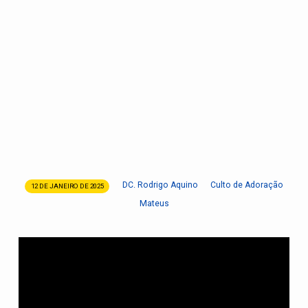
DC. Rodrigo Aquino
Culto de Adoração
12 DE JANEIRO DE 2025
Tomai
Mateus
o
Meu
Jugo
e
Encontrai
Descanso