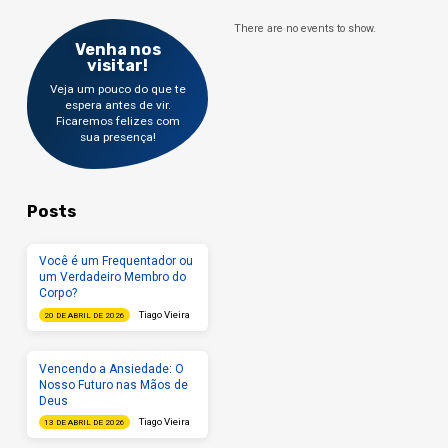
There are no events to show.
Venha nos
visitar!
Veja um pouco do que te
espera antes de vir.
Ficaremos felizes com
sua presença!
Posts
Você é um Frequentador ou
um Verdadeiro Membro do
Corpo?
Tiago Vieira
20 DE ABRIL DE 2026
Vencendo a Ansiedade: O
Nosso Futuro nas Mãos de
Deus
Tiago Vieira
13 DE ABRIL DE 2026