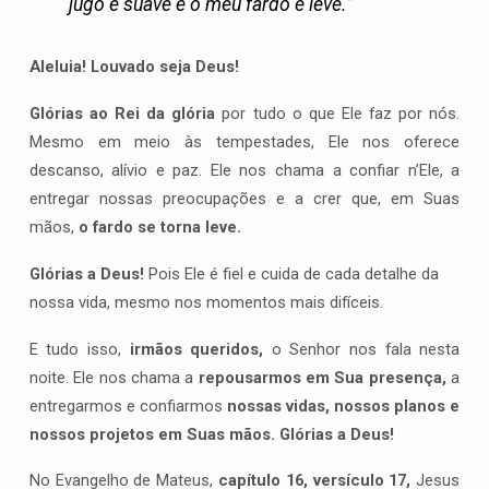
jugo é suave e o meu fardo é leve.”
Aleluia! Louvado seja Deus!
Glórias ao Rei da glória
por tudo o que Ele faz por nós.
Mesmo em meio às tempestades, Ele nos oferece
descanso, alívio e paz. Ele nos chama a confiar n’Ele, a
entregar nossas preocupações e a crer que, em Suas
mãos,
o fardo se torna leve.
Glórias a Deus!
Pois Ele é fiel e cuida de cada detalhe da
nossa vida, mesmo nos momentos mais difíceis.
E tudo isso,
irmãos queridos,
o Senhor nos fala nesta
noite. Ele nos chama a
repousarmos em Sua presença,
a
entregarmos e confiarmos
nossas vidas, nossos planos e
nossos projetos em Suas mãos.
Glórias a Deus!
No Evangelho de Mateus,
capítulo 16, versículo 17,
Jesus