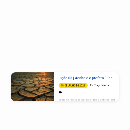
Sermons
Lição 03 | Acabe e o profeta Elias
on
Ev. Tiago Vieira
18 DE JULHO DE 2021
Deuteronômio
Texto Áureo Saberás, pois, que o Senhor , teu
Deus, é Deus, o Deus fiel, que guarda o
concerto e a misericórdia até mil gerações
aos que o amam e guardam os seus
mandamentos; Deuteronômio 7:9 Todo o
pecado gera uma consequência. I – O
CASAMENTO DE ACABE COM JEZABEL
Consequências de escolhas erradas A