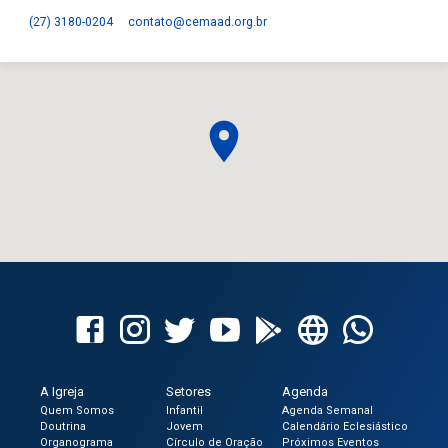
(27) 3180-0204
contato​@cemaad.org.br
A Igreja
Setores
Agenda
Quem Somos
Infantil
Agenda Semanal
Doutrina
Jovem
Calendário Eclesiástico
Organograma
Círculo de Oração
Próximos Eventos