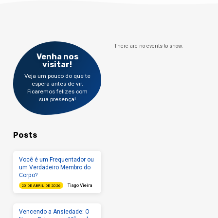
rainha perversa II – ELIAS PREVÊ A
GRANDE SECA A intervenção divina O preço
da obediência a Deus Deus sempre cuida
dos seus filhos III…
There are no events to show.
Venha nos
visitar!
Veja um pouco do que te
espera antes de vir.
Ficaremos felizes com
sua presença!
Posts
Você é um Frequentador ou
um Verdadeiro Membro do
Corpo?
Tiago Vieira
20 DE ABRIL DE 2026
Vencendo a Ansiedade: O