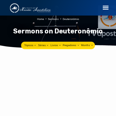
Home
Sermons
Deuteronômio
Sermons on Deuteronômio
Tópicos
Séries
Livros
Pregadores
Months