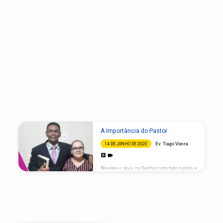
"Dia
A Importância do Pastor
do
Ev. Tiago Vieira
14 DE JUNHO DE 2020
Pastor"
Tagged
Recebei-o, pois, no Senhor com todo o gozo, e
Sermons
tende-o em honra; Filipenses 2:29 I – O
PASTOR PAGA UM ALTO PREÇO. Esta é uma
palavra fiel: se alguém deseja o episcopado,
excelente obra deseja. Convém, pois, que o
bispo seja irrepreensível, marido de uma
mulher, vigilante, sóbrio, honesto,
hospitaleiro, apto para ensinar; Não dado ao