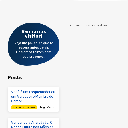
vinho, não espancador, não cobiçoso de torpe
ganância, mas moderado, não contencioso,
não avarento; Que governe bem a sua
própria casa, tendo seus filhos…
There are no events to show.
Venha nos
visitar!
Veja um pouco do que te
espera antes de vir.
Ficaremos felizes com
sua presença!
Posts
Você é um Frequentador ou
um Verdadeiro Membro do
Corpo?
Tiago Vieira
20 DE ABRIL DE 2026
Vencendo a Ansiedade: O
Nosso Futuro nas Mãos de