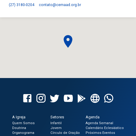
(27) 3180-0204
contato​@cemaad.org.br
A Igreja
Setores
Agenda
Quem Somos
Infantil
Agenda Semanal
Doutrina
Jovem
Calendário Eclesiástico
Organograma
Círculo de Oração
Próximos Eventos