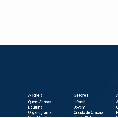
A Igreja
Setores
Quem Somos
Infantil
Doutrina
Jovem
C
Organograma
Círculo de Oração
P
Ministério Religioso
Escola Bíblica
E