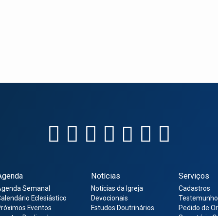
Agenda
Notícias
Serviços
Agenda Semanal
Notícias da Igreja
Cadastros
alendário Eclesiástico
Devocionais
Testemunho
róximos Eventos
Estudos Doutrinários
Pedido de O
ventos Realizados
Secretária O