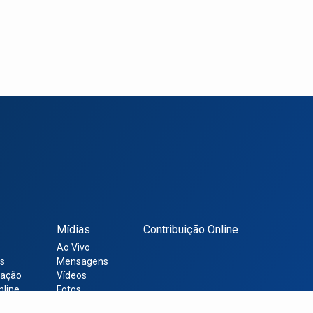
Mídias
Contribuição Online
Ao Vivo
s
Mensagens
ração
Vídeos
nline
Fotos
Sites Úteis