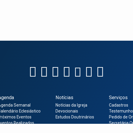
Agenda
Notícias
Serviços
Agenda Semanal
Notícias da Igreja
Cadastros
alendário Eclesiástico
Devocionais
Testemunho
róximos Eventos
Estudos Doutrinários
Pedido de O
ventos Realizados
Secretária O