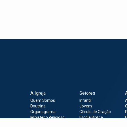
A Igreja
Setores
Quem Somos
Infantil
Doutrina
Jovem
C
Organograma
Círculo de Oração
P
Ministério Religioso
Escola Bíblica
E
Institucional