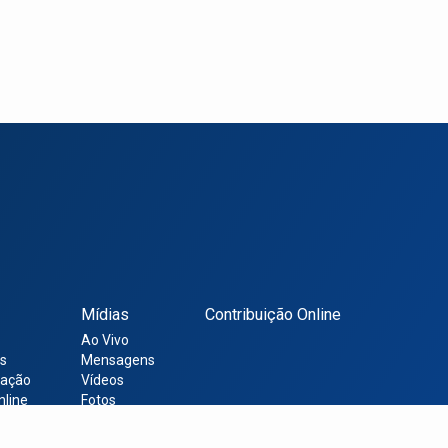
Mídias
Contribuição Online
Ao Vivo
s
Mensagens
ração
Vídeos
nline
Fotos
Sites Úteis