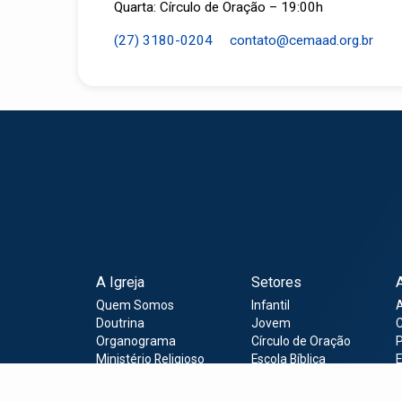
Quarta: Círculo de Oração – 19:00h
(27) 3180-0204
contato​@cemaad.org.br
A Igreja
Setores
Quem Somos
Infantil
Doutrina
Jovem
C
Organograma
Círculo de Oração
P
Ministério Religioso
Escola Bíblica
E
Institucional
Onde nos reunimos