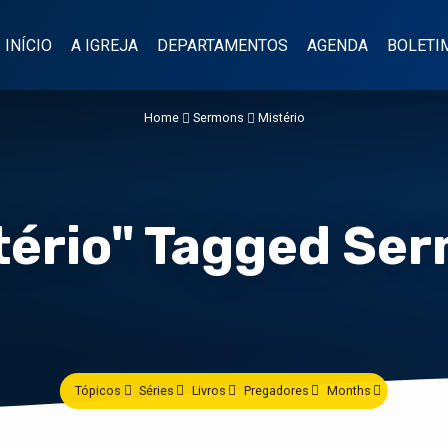
INÍCIO
A IGREJA
DEPARTAMENTOS
AGENDA
BOLETI
Home
Sermons
Mistério
tério" Tagged Se
Tópicos
Séries
Livros
Pregadores
Months