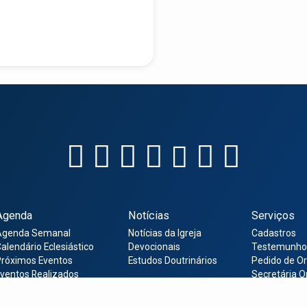
Agenda
Notícias
Serviços
Agenda Semanal
Notícias da Igreja
Cadastros
alendário Eclesiástico
Devocionais
Testemunho
róximos Eventos
Estudos Doutrinários
Pedido de O
ventos Realizados
Secretária O