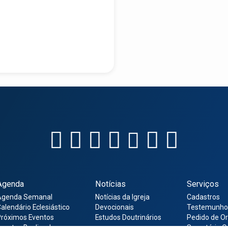
Agenda
Notícias
Serviços
Agenda Semanal
Notícias da Igreja
Cadastros
alendário Eclesiástico
Devocionais
Testemunho
róximos Eventos
Estudos Doutrinários
Pedido de O
ventos Realizados
Secretária O