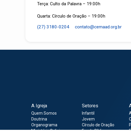
Terça: Culto da Palavra – 19:00h
Quarta: Círculo de Oração – 19:00h
(27) 3180-0204
contato​@cemaad.org.br
A Igreja
Setores
Quem Somos
Infantil
Doutrina
Jovem
C
Organograma
Círculo de Oração
P
Ministério Religioso
Escola Bíblica
E