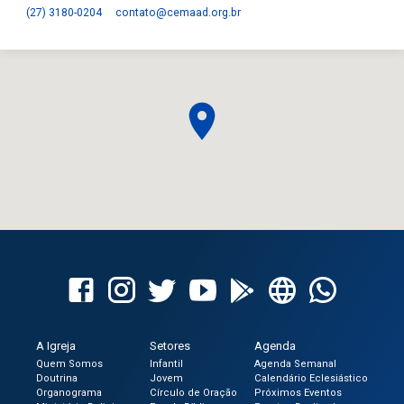
(27) 3180-0204
contato​@cemaad.org.br
A Igreja
Setores
Agenda
Quem Somos
Infantil
Agenda Semanal
Doutrina
Jovem
Calendário Eclesiástico
Organograma
Círculo de Oração
Próximos Eventos