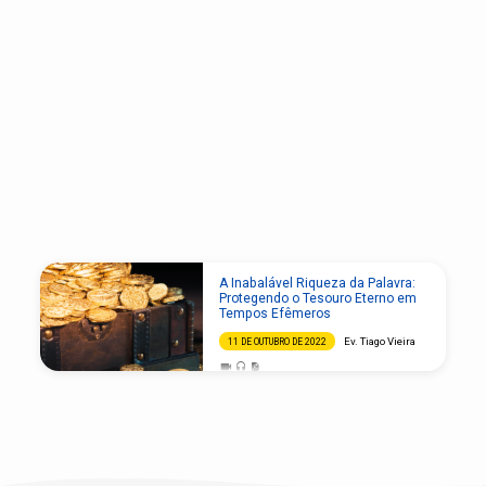
"Proteção"
A Inabalável Riqueza da Palavra:
Tagged
Protegendo o Tesouro Eterno em
Tempos Efêmeros
Sermons
Ev. Tiago Vieira
11 DE OUTUBRO DE 2022
O objetivo geral desta mensagem é:
“Destacar a supremacia e a necessidade
vital da Palavra de Deus na vida do crente,
incentivando a proteção, valorização e
vivência diária dessa Palavra, mesmo
diante das distrações e desafios do mundo
contemporâneo.” Vamos abrir a Palavra de