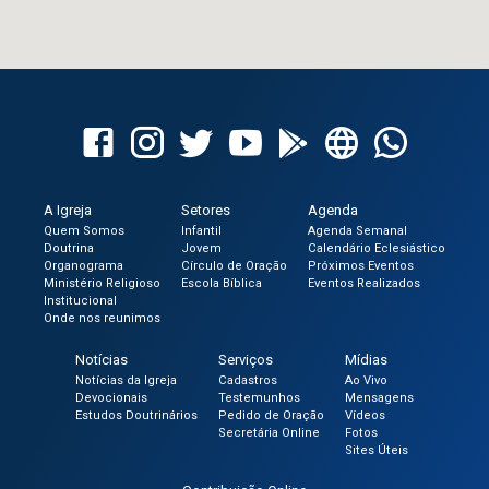
A Igreja
Setores
Agenda
Quem Somos
Infantil
Agenda Semanal
Doutrina
Jovem
Calendário Eclesiástico
Organograma
Círculo de Oração
Próximos Eventos
Ministério Religioso
Escola Bíblica
Eventos Realizados
Institucional
Onde nos reunimos
Notícias
Serviços
Mídias
Notícias da Igreja
Cadastros
Ao Vivo
Devocionais
Testemunhos
Mensagens
Estudos Doutrinários
Pedido de Oração
Vídeos
Secretária Online
Fotos
Sites Úteis